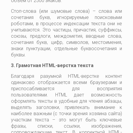
объем от 2500 знаков.
Стоп-слова (или шумовые слова) – слова или
сочетания букв, игнорируемые поисковыми
роботами, в процессе индексации текста они не
учитываются. Это частицы, причастия, суффиксы,
союзы, предлоги, междометия, вводные слова,
сочетания букв, цифр, символов, местоимения,
знаки пунктуации, отдельные буквосочетания и
буквы.
3. Грамотная HTML-верстка текста
Благодаря разумной HTML-верстке контент
одинаково отображается всеми браузерами и
приспосабливается для восприятия
пользователями. HTML дает возможность
оформлять тексты в удобные для чтения абзацы,
выделять заголовки, привлекать внимание к
наиболее важным (с точки зрения хозяина сайта)
участкам текста – это могут быть ключевые
фразы, списки, ссылки, изображения,
сопровождающие текст. В корректной HTML-