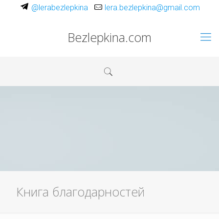
@lerabezlepkina
lera.bezlepkina@gmail.com
Bezlepkina.com
Книга благодарностей