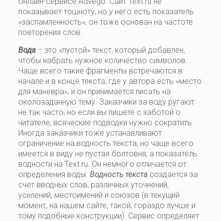
онлайн-сервисе Advego. Сайт Text.ru не
показывает тошноту, но у него есть показатель
«заспамленность», он тоже основан на частоте
повторения слов.
Вода
– это «пустой» текст, который добавлен,
чтобы набрать нужное количество символов.
Чаще всего такие фрагменты встречаются в
начале и в конце текста, где у автора есть «место
для маневра», и он принимается писать на
околозаданную тему. Заказчики за воду ругают
не так часто, но если вы пишете с заботой о
читателе, всяческие подводки нужно сократить.
Иногда заказчики тоже устанавливают
ограничение на водность текста, но чаще всего
имеется в виду не пустая болтовня, а показатель
водности на Text.ru. Он немного отличается от
определения воды.
Водность текста
создается за
счет вводных слов, различных уточнений,
усилений, местоимений и союзов (в текущий
момент, на нашем сайте, такой, гораздо лучше и
тому подобные конструкции). Сервис определяет